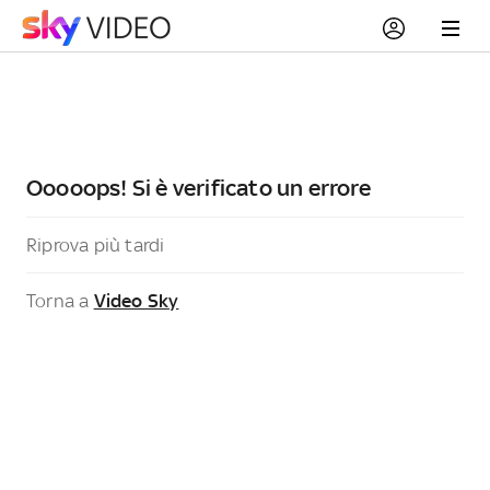
Ooooops! Si è verificato un errore
Riprova più tardi
Torna a
Video Sky