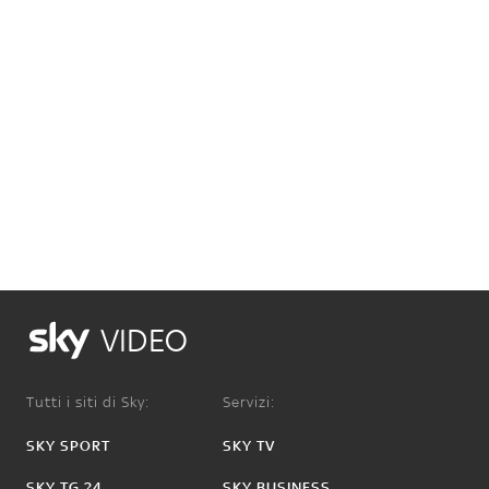
VIDEO
Tutti i siti di Sky:
Servizi:
SKY SPORT
SKY TV
SKY TG 24
SKY BUSINESS