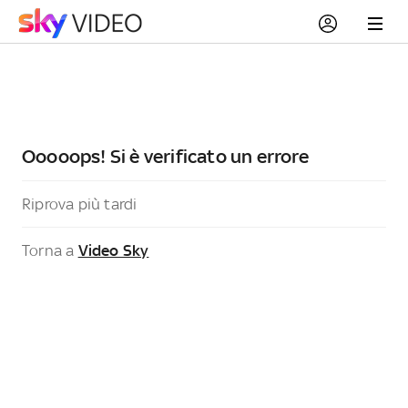
Ooooops! Si è verificato un errore
Riprova più tardi
Torna a
Video Sky