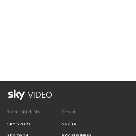
VIDEO
Tutti i siti di Sky:
Servizi:
SKY SPORT
SKY TV
SKY TG 24
SKY BUSINESS