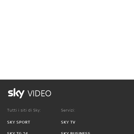
VIDEO
Tutti i siti di Sky:
Servizi:
SKY SPORT
SKY TV
SKY TG 24
SKY BUSINESS