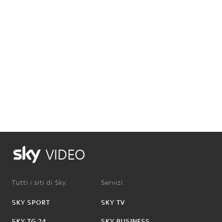
VIDEO
Tutti i siti di Sky:
Servizi:
SKY SPORT
SKY TV
SKY TG 24
SKY BUSINESS