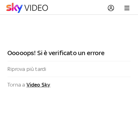
Ooooops! Si è verificato un errore
Riprova più tardi
Torna a
Video Sky