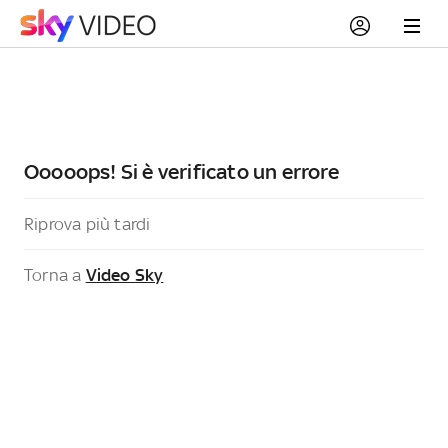
Ooooops! Si è verificato un errore
Riprova più tardi
Torna a
Video Sky