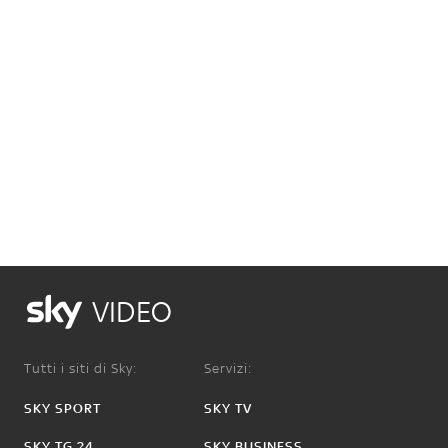
VIDEO
Tutti i siti di Sky:
Servizi:
SKY SPORT
SKY TV
SKY TG 24
SKY BUSINESS