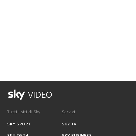
VIDEO
Tutti i siti di Sky:
Servizi:
SKY SPORT
SKY TV
SKY TG 24
SKY BUSINESS