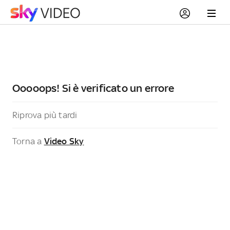
Ooooops! Si è verificato un errore
Riprova più tardi
Torna a
Video Sky