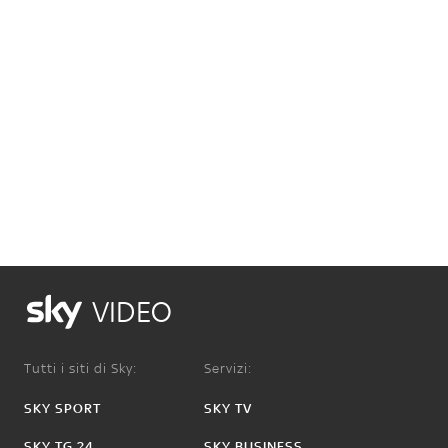
VIDEO
Tutti i siti di Sky:
Servizi:
SKY SPORT
SKY TV
SKY TG 24
SKY BUSINESS