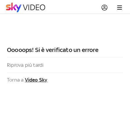
Ooooops! Si è verificato un errore
Riprova più tardi
Torna a
Video Sky