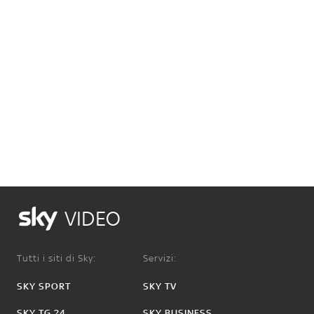
VIDEO
Tutti i siti di Sky:
Servizi:
SKY SPORT
SKY TV
SKY TG 24
SKY BUSINESS