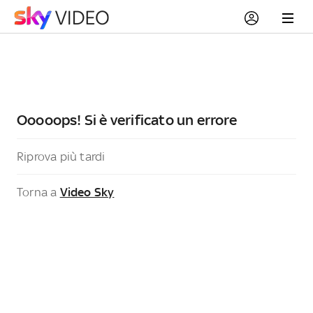
Ooooops! Si è verificato un errore
Riprova più tardi
Torna a
Video Sky