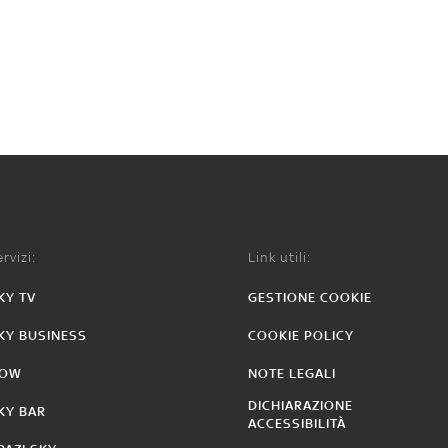
rvizi:
Link utili:
KY TV
GESTIONE COOKIE
KY BUSINESS
COOKIE POLICY
OW
NOTE LEGALI
DICHIARAZIONE
KY BAR
ACCESSIBILITÀ