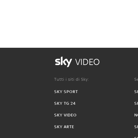
VIDEO
Tutti i siti di Sky:
Se
SKY SPORT
S
SKY TG 24
S
SKY VIDEO
N
SKY ARTE
S