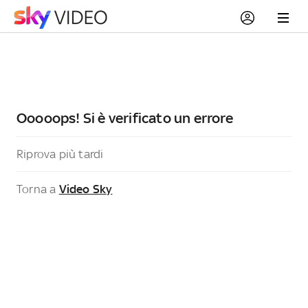
Ooooops! Si è verificato un errore
Riprova più tardi
Torna a
Video Sky