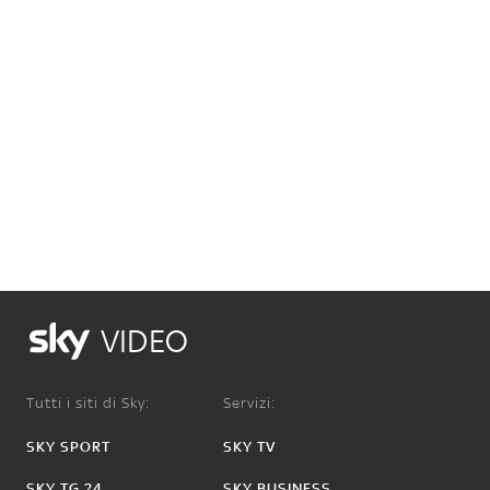
VIDEO
Tutti i siti di Sky:
Servizi:
SKY SPORT
SKY TV
SKY TG 24
SKY BUSINESS