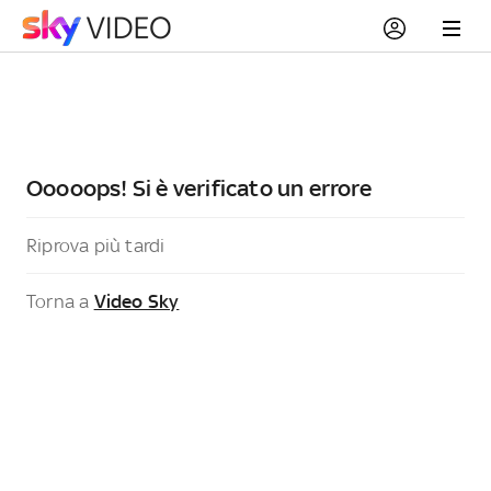
Ooooops! Si è verificato un errore
Riprova più tardi
Torna a
Video Sky