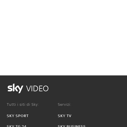
VIDEO
Tutti i siti di Sky:
Servizi:
SKY SPORT
SKY TV
SKY TG 24
SKY BUSINESS