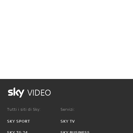
VIDEO
Tutti i siti di Sky:
Servizi:
SKY SPORT
SKY TV
SKY TG 24
SKY BUSINESS