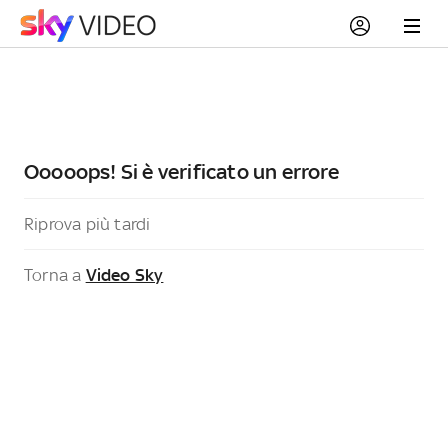
Ooooops! Si è verificato un errore
Riprova più tardi
Torna a
Video Sky