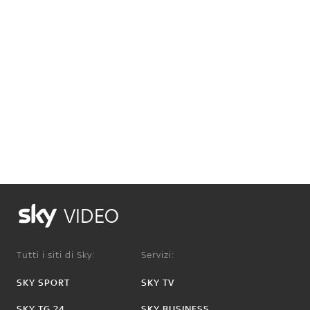
VIDEO
Tutti i siti di Sky:
Servizi:
SKY SPORT
SKY TV
SKY TG 24
SKY BUSINESS