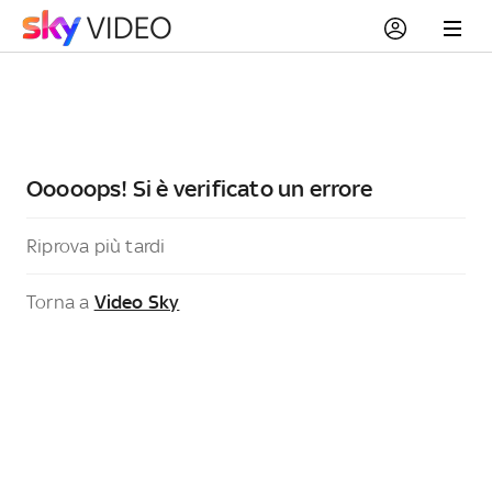
Ooooops! Si è verificato un errore
Riprova più tardi
Torna a
Video Sky