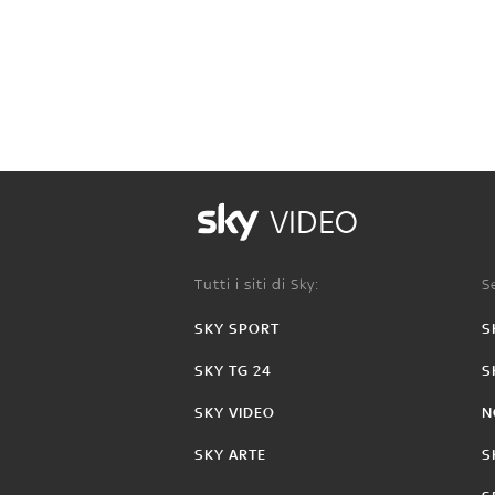
VIDEO
Tutti i siti di Sky:
Se
SKY SPORT
S
SKY TG 24
S
SKY VIDEO
N
SKY ARTE
S