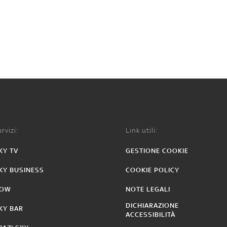
rvizi:
Link utili:
KY TV
GESTIONE COOKIE
KY BUSINESS
COOKIE POLICY
OW
NOTE LEGALI
DICHIARAZIONE
KY BAR
ACCESSIBILITÀ