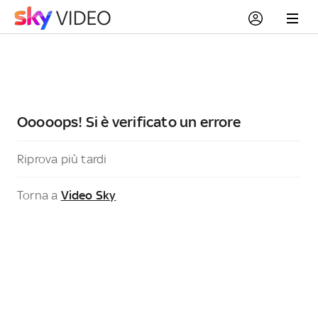
Ooooops! Si è verificato un errore
Riprova più tardi
Torna a
Video Sky