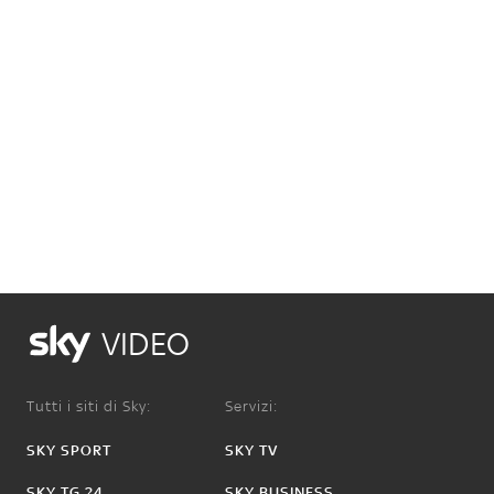
VIDEO
Tutti i siti di Sky:
Servizi:
SKY SPORT
SKY TV
SKY TG 24
SKY BUSINESS