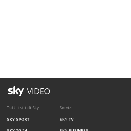
VIDEO
Tutti i siti di Sky:
Servizi:
SKY SPORT
SKY TV
SKY TG 24
SKY BUSINESS