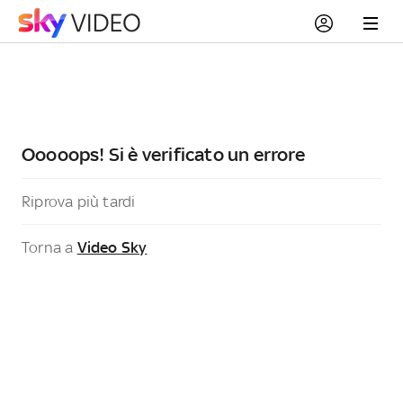
Ooooops! Si è verificato un errore
Riprova più tardi
Torna a
Video Sky