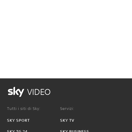
VIDEO
Tutti i siti di Sky:
Servizi:
SKY SPORT
SKY TV
SKY TG 24
SKY BUSINESS