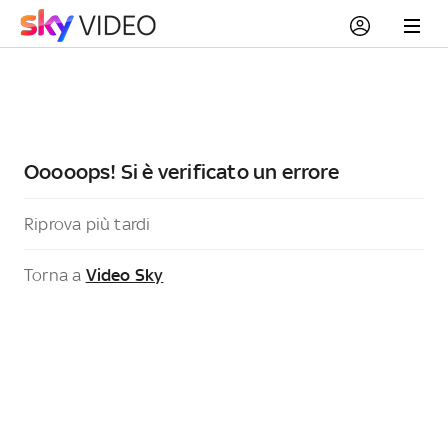
Ooooops! Si è verificato un errore
Riprova più tardi
Torna a
Video Sky