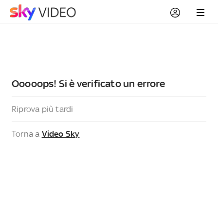
Ooooops! Si è verificato un errore
Riprova più tardi
Torna a
Video Sky