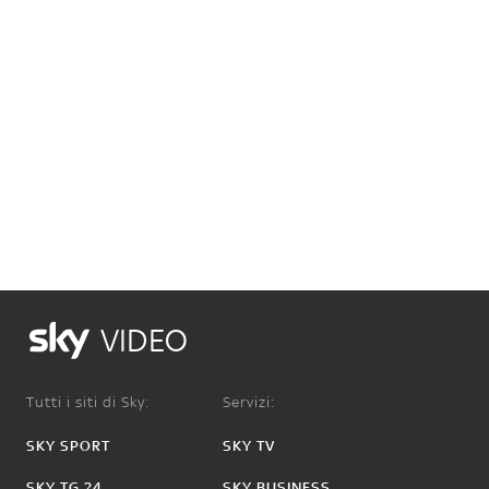
VIDEO
Tutti i siti di Sky:
Servizi:
SKY SPORT
SKY TV
SKY TG 24
SKY BUSINESS