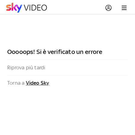
Ooooops! Si è verificato un errore
Riprova più tardi
Torna a
Video Sky