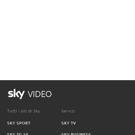
VIDEO
Tutti i siti di Sky:
Servizi:
SKY SPORT
SKY TV
SKY TG 24
SKY BUSINESS