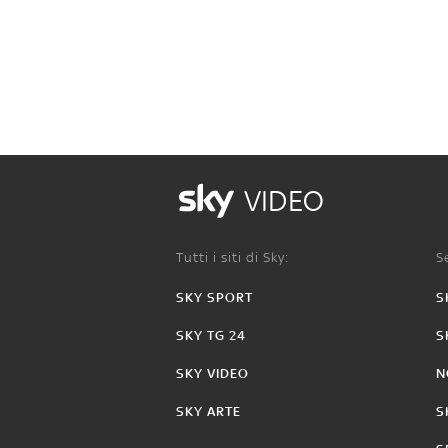
VIDEO
Tutti i siti di Sky:
Se
SKY SPORT
S
SKY TG 24
S
SKY VIDEO
N
SKY ARTE
S