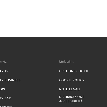
rvizi:
Link utili:
KY TV
GESTIONE COOKIE
KY BUSINESS
COOKIE POLICY
OW
NOTE LEGALI
DICHIARAZIONE
KY BAR
ACCESSIBILITÀ