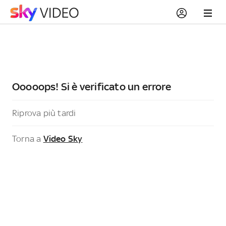
Ooooops! Si è verificato un errore
Riprova più tardi
Torna a
Video Sky