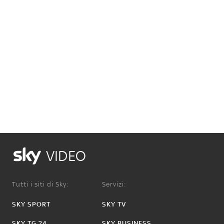
VIDEO
Tutti i siti di Sky:
Servizi:
SKY SPORT
SKY TV
SKY TG 24
SKY BUSINESS