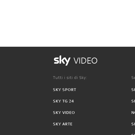
VIDEO
Tutti i siti di Sky:
Se
SKY SPORT
S
SKY TG 24
S
SKY VIDEO
N
SKY ARTE
S