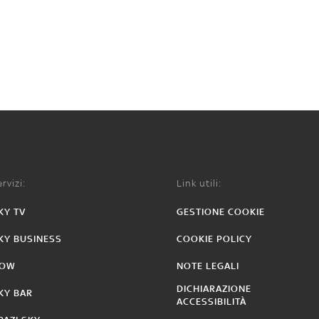
rvizi:
Link utili:
KY TV
GESTIONE COOKIE
KY BUSINESS
COOKIE POLICY
OW
NOTE LEGALI
DICHIARAZIONE
KY BAR
ACCESSIBILITÀ