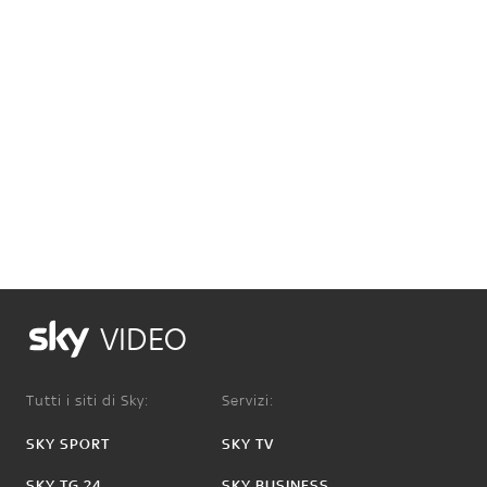
VIDEO
Tutti i siti di Sky:
Servizi:
SKY SPORT
SKY TV
SKY TG 24
SKY BUSINESS