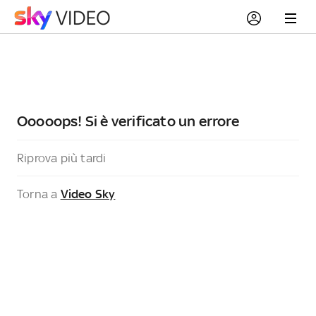
Ooooops! Si è verificato un errore
Riprova più tardi
Torna a
Video Sky