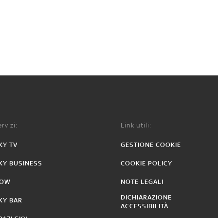
rvizi:
Link utili:
KY TV
GESTIONE COOKIE
KY BUSINESS
COOKIE POLICY
OW
NOTE LEGALI
DICHIARAZIONE
KY BAR
ACCESSIBILITÀ