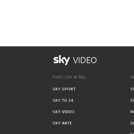
VIDEO
Tutti i siti di Sky:
Se
SKY SPORT
S
SKY TG 24
S
SKY VIDEO
N
SKY ARTE
S