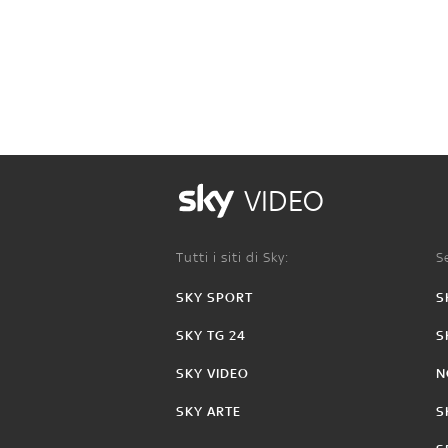
VIDEO
Tutti i siti di Sky:
Se
SKY SPORT
S
SKY TG 24
S
SKY VIDEO
N
SKY ARTE
S