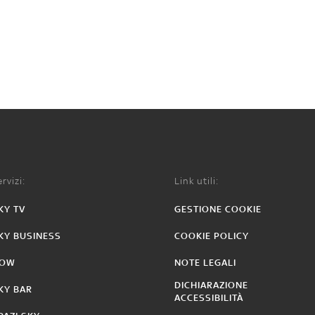
rvizi:
Link utili:
KY TV
GESTIONE COOKIE
KY BUSINESS
COOKIE POLICY
OW
NOTE LEGALI
DICHIARAZIONE
KY BAR
ACCESSIBILITÀ