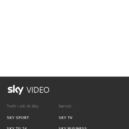
VIDEO
Tutti i siti di Sky:
Servizi:
SKY SPORT
SKY TV
SKY TG 24
SKY BUSINESS