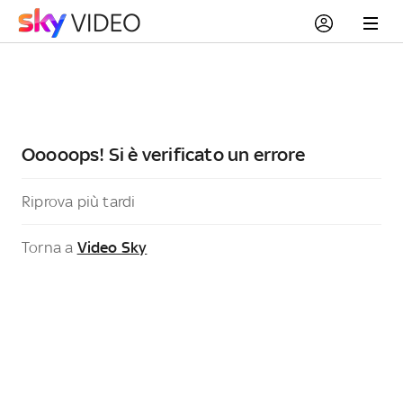
Ooooops! Si è verificato un errore
Riprova più tardi
Torna a
Video Sky