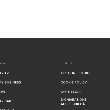
rvizi:
Link utili:
KY TV
GESTIONE COOKIE
KY BUSINESS
COOKIE POLICY
OW
NOTE LEGALI
DICHIARAZIONE
KY BAR
ACCESSIBILITÀ