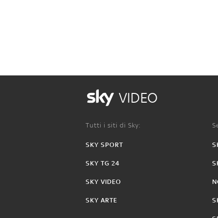
VIDEO
Tutti i siti di Sky:
Se
SKY SPORT
S
SKY TG 24
S
SKY VIDEO
N
SKY ARTE
S