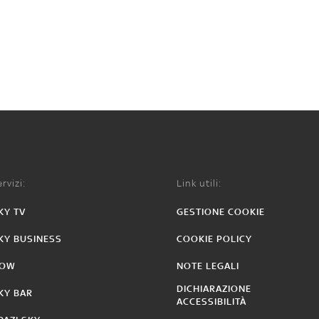
rvizi:
Link utili:
KY TV
GESTIONE COOKIE
KY BUSINESS
COOKIE POLICY
OW
NOTE LEGALI
DICHIARAZIONE
KY BAR
ACCESSIBILITÀ