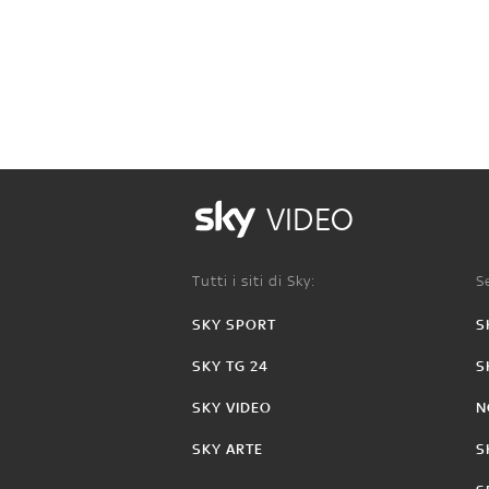
VIDEO
Tutti i siti di Sky:
Se
SKY SPORT
S
SKY TG 24
S
SKY VIDEO
N
SKY ARTE
S