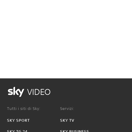
VIDEO
Tutti i siti di Sky:
Servizi:
SKY SPORT
SKY TV
SKY TG 24
SKY BUSINESS