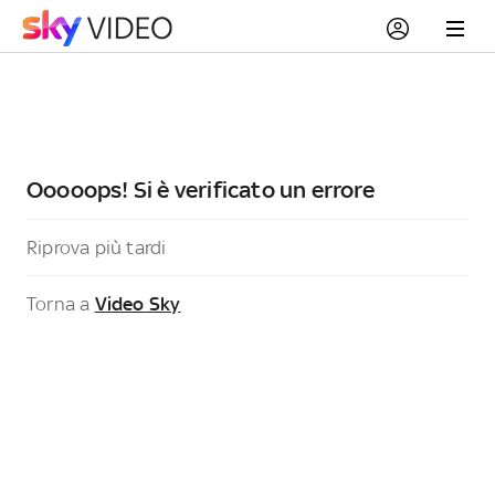
Ooooops! Si è verificato un errore
Riprova più tardi
Torna a
Video Sky