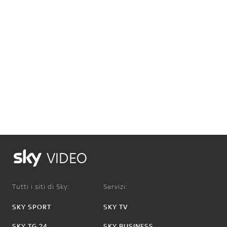
VIDEO
Tutti i siti di Sky:
Servizi:
SKY SPORT
SKY TV
SKY TG 24
SKY BUSINESS