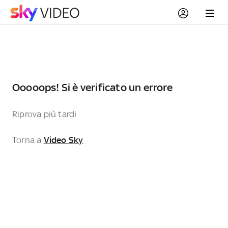
Ooooops! Si è verificato un errore
Riprova più tardi
Torna a
Video Sky