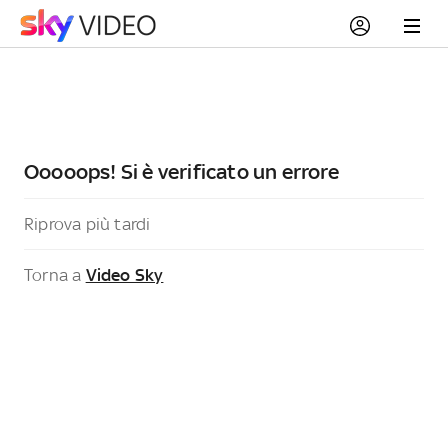
Ooooops! Si è verificato un errore
Riprova più tardi
Torna a
Video Sky