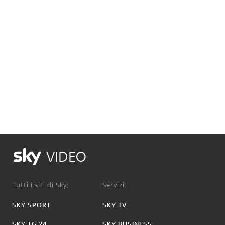
VIDEO
Tutti i siti di Sky:
Servizi:
SKY SPORT
SKY TV
SKY TG 24
SKY BUSINESS