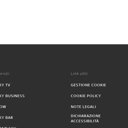
rvizi:
Link utili:
KY TV
GESTIONE COOKIE
KY BUSINESS
COOKIE POLICY
OW
NOTE LEGALI
DICHIARAZIONE
KY BAR
ACCESSIBILITÀ