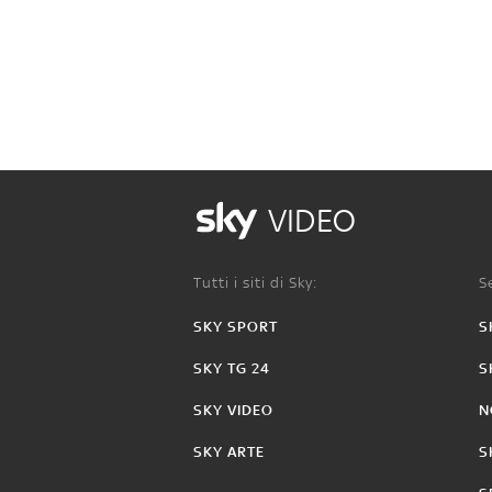
VIDEO
Tutti i siti di Sky:
Se
SKY SPORT
S
SKY TG 24
S
SKY VIDEO
N
SKY ARTE
S