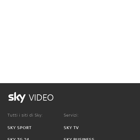
VIDEO
Tutti i siti di Sky:
Servizi:
SKY SPORT
SKY TV
SKY TG 24
SKY BUSINESS