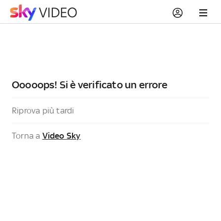
Ooooops! Si è verificato un errore
Riprova più tardi
Torna a
Video Sky