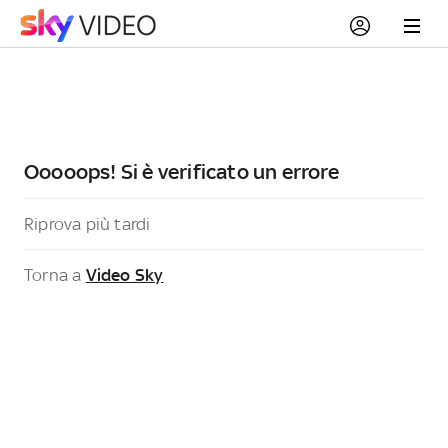
Ooooops! Si è verificato un errore
Riprova più tardi
Torna a
Video Sky