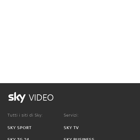
VIDEO
Tutti i siti di Sky:
Servizi:
SKY SPORT
SKY TV
SKY TG 24
SKY BUSINESS