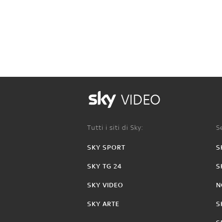
VIDEO
Tutti i siti di Sky:
Se
SKY SPORT
S
SKY TG 24
S
SKY VIDEO
N
SKY ARTE
S