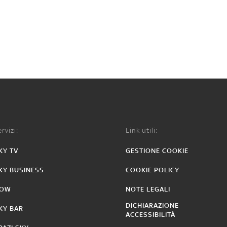
rvizi:
Link utili:
KY TV
GESTIONE COOKIE
KY BUSINESS
COOKIE POLICY
OW
NOTE LEGALI
DICHIARAZIONE
KY BAR
ACCESSIBILITÀ