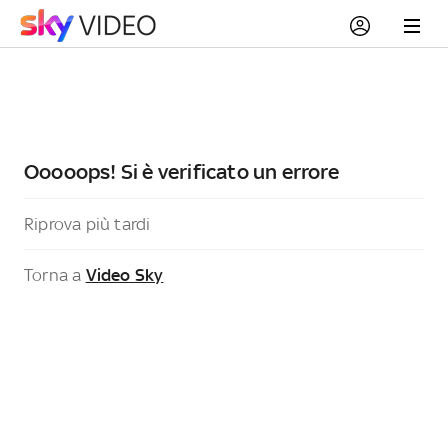
Ooooops! Si è verificato un errore
Riprova più tardi
Torna a
Video Sky