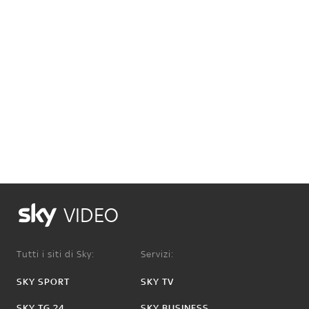
VIDEO
Tutti i siti di Sky:
Servizi:
SKY SPORT
SKY TV
SKY TG 24
SKY BUSINESS