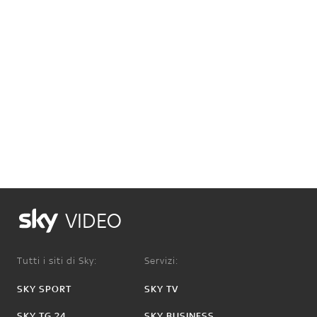
VIDEO
Tutti i siti di Sky:
Servizi:
SKY SPORT
SKY TV
SKY TG 24
SKY BUSINESS