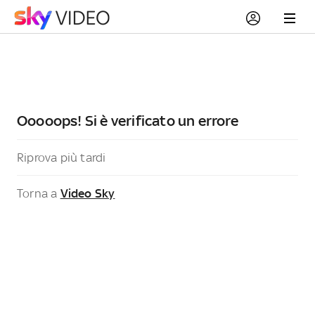
Ooooops! Si è verificato un errore
Riprova più tardi
Torna a
Video Sky