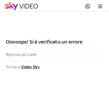
Ooooops! Si è verificato un errore
Riprova più tardi
Torna a
Video Sky