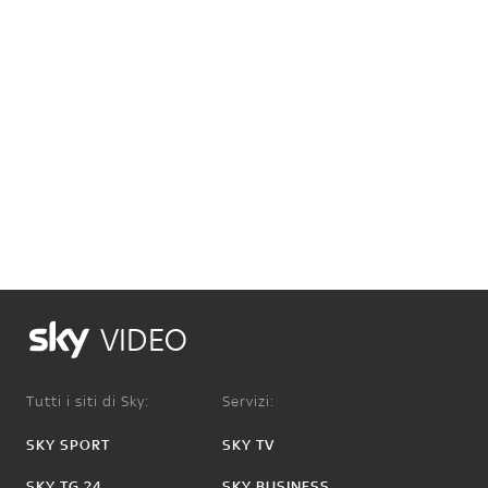
VIDEO
Tutti i siti di Sky:
Servizi:
SKY SPORT
SKY TV
SKY TG 24
SKY BUSINESS