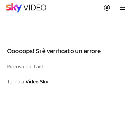
Ooooops! Si è verificato un errore
Riprova più tardi
Torna a
Video Sky