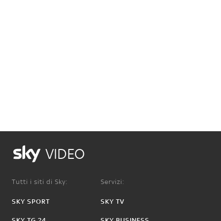
VIDEO
Tutti i siti di Sky:
Servizi:
SKY SPORT
SKY TV
SKY TG 24
SKY BUSINESS