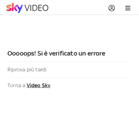
Ooooops! Si è verificato un errore
Riprova più tardi
Torna a
Video Sky