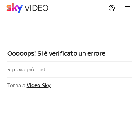
Ooooops! Si è verificato un errore
Riprova più tardi
Torna a
Video Sky