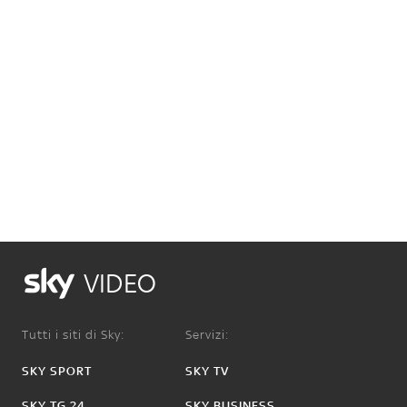
VIDEO
Tutti i siti di Sky:
Servizi:
SKY SPORT
SKY TV
SKY TG 24
SKY BUSINESS