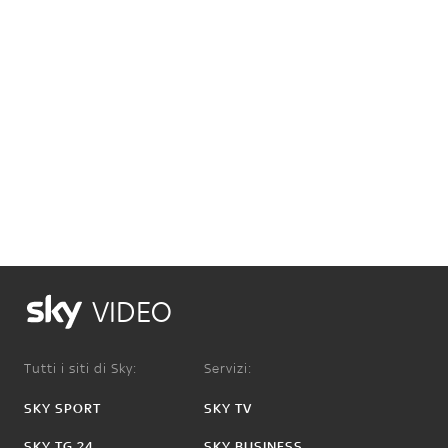
VIDEO
Tutti i siti di Sky:
Servizi:
SKY SPORT
SKY TV
SKY TG 24
SKY BUSINESS