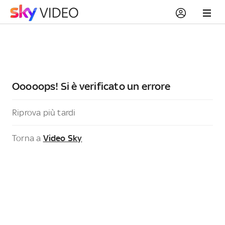
Ooooops! Si è verificato un errore
Riprova più tardi
Torna a
Video Sky