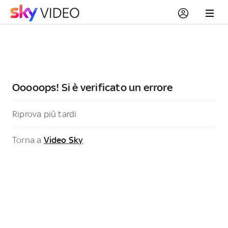
Ooooops! Si è verificato un errore
Riprova più tardi
Torna a
Video Sky