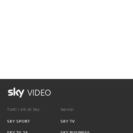
VIDEO
Tutti i siti di Sky:
Servizi:
SKY SPORT
SKY TV
SKY TG 24
SKY BUSINESS