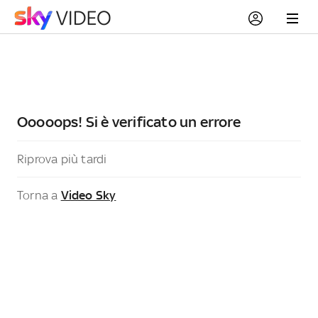
Ooooops! Si è verificato un errore
Riprova più tardi
Torna a
Video Sky