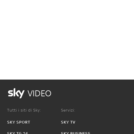
VIDEO
Tutti i siti di Sky:
Servizi:
SKY SPORT
SKY TV
SKY TG 24
SKY BUSINESS