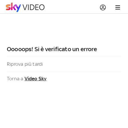
Ooooops! Si è verificato un errore
Riprova più tardi
Torna a
Video Sky