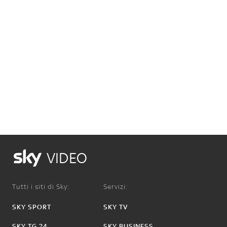
VIDEO
Tutti i siti di Sky:
Servizi:
SKY SPORT
SKY TV
SKY TG 24
SKY BUSINESS