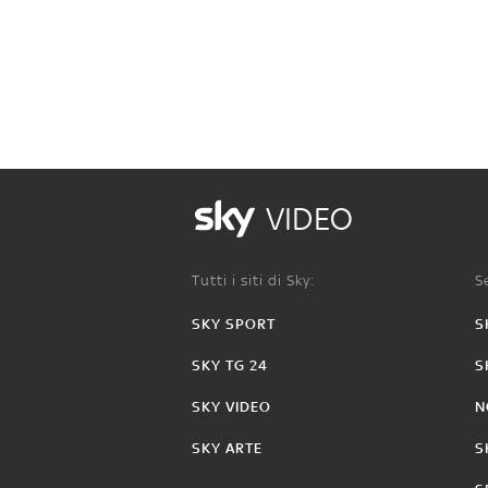
VIDEO
Tutti i siti di Sky:
Se
SKY SPORT
S
SKY TG 24
S
SKY VIDEO
N
SKY ARTE
S