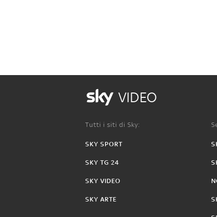
VIDEO
Tutti i siti di Sky:
Se
SKY SPORT
S
SKY TG 24
S
SKY VIDEO
N
SKY ARTE
S