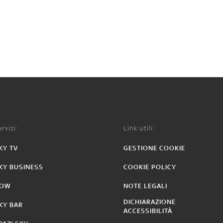
rvizi:
Link utili:
KY TV
GESTIONE COOKIE
KY BUSINESS
COOKIE POLICY
OW
NOTE LEGALI
DICHIARAZIONE
KY BAR
ACCESSIBILITÀ