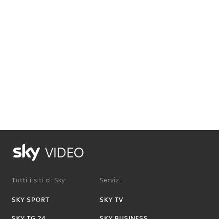
VIDEO
Tutti i siti di Sky:
Servizi:
SKY SPORT
SKY TV
SKY TG 24
SKY BUSINESS