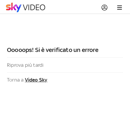
Ooooops! Si è verificato un errore
Riprova più tardi
Torna a
Video Sky