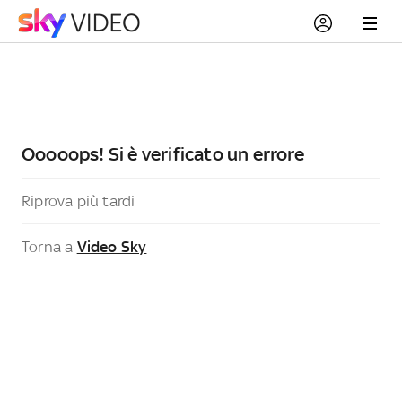
Ooooops! Si è verificato un errore
Riprova più tardi
Torna a
Video Sky