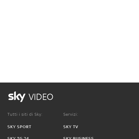
VIDEO
Tutti i siti di Sky:
Servizi:
SKY SPORT
SKY TV
SKY TG 24
SKY BUSINESS