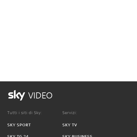
VIDEO
Tutti i siti di Sky:
Servizi:
SKY SPORT
SKY TV
SKY TG 24
SKY BUSINESS