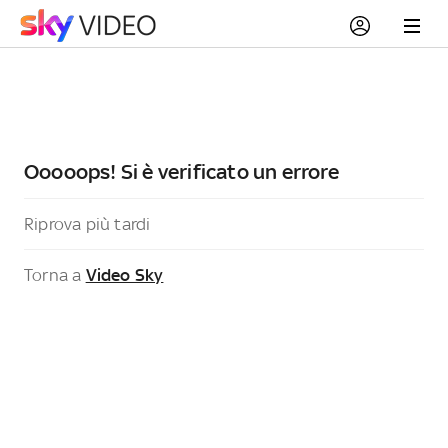
Ooooops! Si è verificato un errore
Riprova più tardi
Torna a
Video Sky